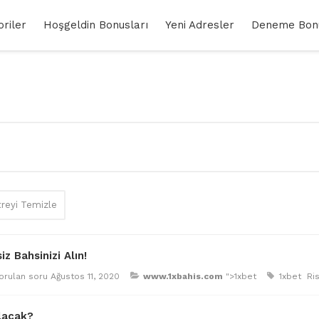
riler
Hoşgeldin Bonusları
Yeni Adresler
Deneme Bonu
treyi Temizle
z Bahsinizi Alın!
orulan soru
Ağustos 11, 2020
www.1xbahis.com
">1xbet
1xbet
Ri
lacak?