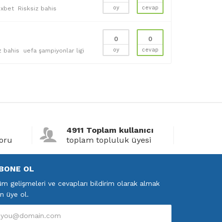
oy
cevap
1xbet
Risksiz bahis
0
0
oy
cevap
z bahis
uefa şampiyonlar ligi
4911 Toplam kullanıcı
soru
toplam topluluk üyesi
BONE OL
m gelişmeleri ve cevapları bildirim olarak almak
in üye ol.