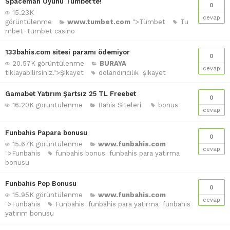
Spaceman Oyunu Tümbet’te!
0
15.23K
cevap
görüntülenme
www.tumbet.com
">Tümbet
Tu
mbet
tümbet casino
133bahis.com sitesi paramı ödemiyor
0
20.57K görüntülenme
BURAYA
cevap
tıklayabilirsiniz.">Şikayet
dolandırıcılık
şikayet
Gamabet Yatırım Şartsız 25 TL Freebet
0
16.20K görüntülenme
Bahis Siteleri
bonus
cevap
Funbahis Papara bonusu
0
15.67K görüntülenme
www.funbahis.com
cevap
">Funbahis
funbahis bonus
funbahis para yatirma
bonusu
Funbahis Pep Bonusu
0
15.95K görüntülenme
www.funbahis.com
cevap
">Funbahis
Funbahis
funbahis para yatırma
funbahis
yatırım bonusu