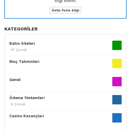
bilgi edinin.
Daha fazla bilgi
KATEGORILER
Bahis Siteleri
47 Çocuk
Maç Tahminleri
Genel
Ödeme Yöntemleri
6 Çocuk
Casino Kazançları