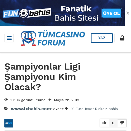
X
YAZ
Şampiyonlar Ligi
Şampiyonu Kim
Olacak?
13.19K görüntülenme
Mayıs 28, 2019
www.1xbahis.com
10 Euro
1xbet
Risksiz bahis
">1xbet
0