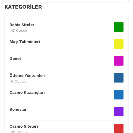
KATEGORILER
Bahis Siteleri
47 Çocuk
Maç Tahminleri
Genel
Ödeme Yöntemleri
6 Çocuk
Casino Kazançları
Bonuslar
Casino Siteleri
32 Çocuk