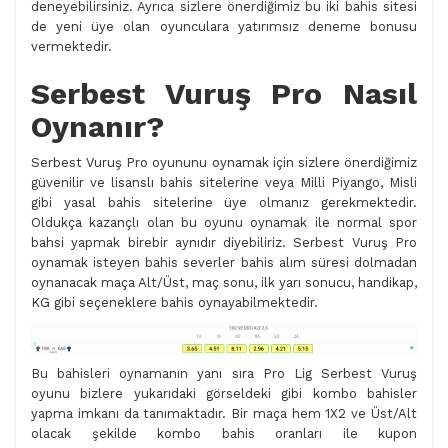
deneyebilirsiniz. Ayrıca sizlere önerdiğimiz bu iki bahis sitesi
de yeni üye olan oyunculara yatırımsız deneme bonusu
vermektedir.
Serbest Vuruş Pro Nasıl
Oynanır?
Serbest Vuruş Pro oyununu oynamak için sizlere önerdiğimiz
güvenilir ve lisanslı bahis sitelerine veya Milli Piyango, Misli
gibi yasal bahis sitelerine üye olmanız gerekmektedir.
Oldukça kazançlı olan bu oyunu oynamak ile normal spor
bahsi yapmak birebir aynıdır diyebiliriz. Serbest Vuruş Pro
oynamak isteyen bahis severler bahis alım süresi dolmadan
oynanacak maça Alt/Üst, maç sonu, ilk yarı sonucu, handikap,
KG gibi seçeneklere bahis oynayabilmektedir.
Bu bahisleri oynamanın yanı sıra Pro Lig Serbest Vuruş
oyunu bizlere yukarıdaki görseldeki gibi kombo bahisler
yapma imkanı da tanımaktadır. Bir maça hem 1X2 ve Üst/Alt
olacak şekilde kombo bahis oranları ile kupon