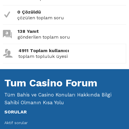
0 Çözüldü
çözülen toplam soru
138 Yanıt
gönderilen toplam soru
4911 Toplam kullanıcı
toplam topluluk üyesi
Tum Casino Forum
Tüm Bahis ve Casino Konuları Hakkında Bilgi
Sahibi Olmanın Kısa Yolu
SORULAR
Aktif sorular