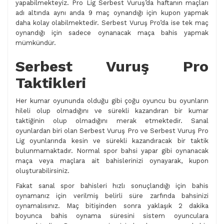
yapabilmekteyiz. Pro Lig Serbest Vuruş’da haftanın maçları
adı altında aynı anda 9 maç oynandığı için kupon yapmak
daha kolay olabilmektedir. Serbest Vuruş Pro’da ise tek maç
oynandığı için sadece oynanacak maça bahis yapmak
mümkündür.
Serbest Vuruş Pro
Taktikleri
Her kumar oyununda olduğu gibi çoğu oyuncu bu oyunların
hileli olup olmadığını ve sürekli kazandıran bir kumar
taktiğinin olup olmadığını merak etmektedir. Sanal
oyunlardan biri olan Serbest Vuruş Pro ve Serbest Vuruş Pro
Lig oyunlarında kesin ve sürekli kazandıracak bir taktik
bulunmamaktadır. Normal spor bahsi yapar gibi oynanacak
maça veya maçlara ait bahislerinizi oynayarak, kupon
oluşturabilirsiniz.
Fakat sanal spor bahisleri hızlı sonuçlandığı için bahis
oynamanız için verilmiş belirli süre zarfında bahsinizi
oynamalısınız. Maç bitişinden sonra yaklaşık 2 dakika
boyunca bahis oynama süresini sistem oyunculara