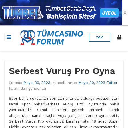
X
YAZ
Serbest Vuruş Pro Oyna
Şurada:
Mayıs 30, 2023
, güncellenme:
Mayıs 30, 2023
Editor
tarafından gönderildi
Spor bahis sevdalıları son zamanlarda oldukça popüler olan
sanal spor bahsi”Serbest Vuruş Pro” oyununda bahis
yapmaktadır. Sanal bahisler, gerçek zamanlı olarak
oluşturulan sanal maçlar veya yarışlar üzerine oynanabilir.
Serbest Vuruş Pro oyununda karşılaşmalar, 18 adet Süper
Lig’de oynamış takımlardan oluşan ligde oynanmaktadır.