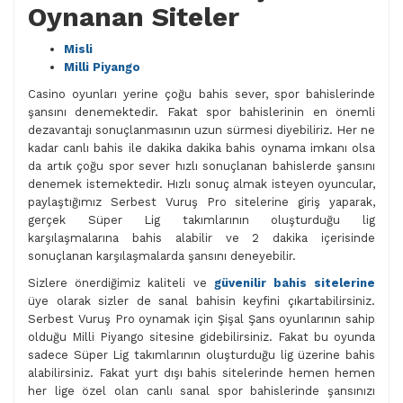
Oynanan Siteler
Misli
Milli Piyango
Casino oyunları yerine çoğu bahis sever, spor bahislerinde
şansını denemektedir. Fakat spor bahislerinin en önemli
dezavantajı sonuçlanmasının uzun sürmesi diyebiliriz. Her ne
kadar canlı bahis ile dakika dakika bahis oynama imkanı olsa
da artık çoğu spor sever hızlı sonuçlanan bahislerde şansını
denemek istemektedir. Hızlı sonuç almak isteyen oyuncular,
paylaştığımız Serbest Vuruş Pro sitelerine giriş yaparak,
gerçek Süper Lig takımlarının oluşturduğu lig
karşılaşmalarına bahis alabilir ve 2 dakika içerisinde
sonuçlanan karşılaşmalarda şansını deneyebilir.
Sizlere önerdiğimiz kaliteli ve
güvenilir bahis sitelerine
üye olarak sizler de sanal bahisin keyfini çıkartabilirsiniz.
Serbest Vuruş Pro oynamak için Şişal Şans oyunlarının sahip
olduğu Milli Piyango sitesine gidebilirsiniz. Fakat bu oyunda
sadece Süper Lig takımlarının oluşturduğu lig üzerine bahis
alabilirsiniz. Fakat yurt dışı bahis sitelerinde hemen hemen
her lige özel olan canlı sanal spor bahislerinde şansınızı