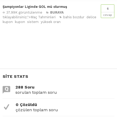
Şampiyonlar Liginde GOL mü olurmuş
6
37.99K görüntülenme
BURAYA
cevap
tıklayabilirsiniz.">Maç Tahminleri
bahis bozdur
delice
kupon
kupon
sistem
yüksek oran
SITE STATS
288 Soru
sorulan toplam soru
0 Çözüldü
çözülen toplam soru