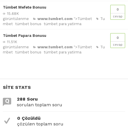
Tümbet Mefete Bonusu
0
15.68K
cevap
görüntülenme
www.tumbet.com
">Tümbet
Tu
mbet
tümbet bonus
tümbet para yatirma
Tümbet Papara Bonusu
0
11.51K
cevap
görüntülenme
www.tumbet.com
">Tümbet
Tu
mbet
tümbet bonus
tümbet para yatirma
SITE STATS
288 Soru
sorulan toplam soru
0 Çözüldü
çözülen toplam soru