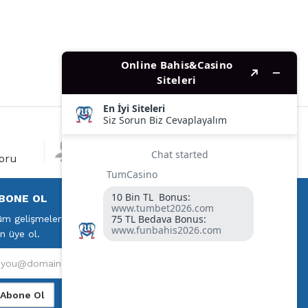
4911 Toplam kullanıcı
soru
toplam topluluk üyesi
BONE OL
m gelişmeleri ve cevapları bildirim olarak almak
in üye ol.
Abone Ol