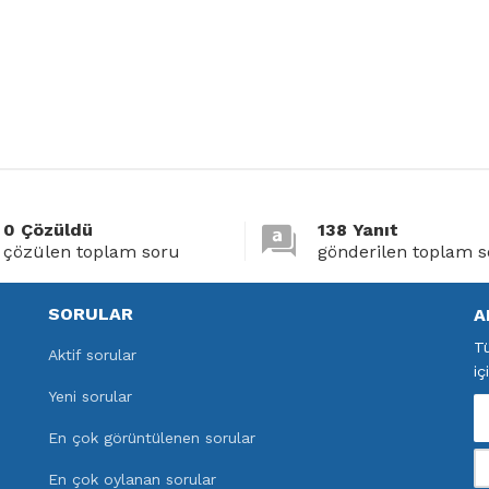
0 Çözüldü
138 Yanıt
çözülen toplam soru
gönderilen toplam 
SORULAR
A
Tü
Aktif sorular
iç
Yeni sorular
En çok görüntülenen sorular
En çok oylanan sorular