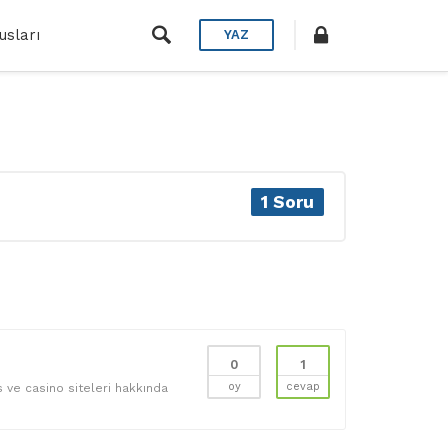
sları
YAZ
1 Soru
0
1
oy
cevap
s ve casino siteleri hakkında