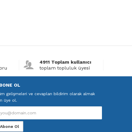
4911 Toplam kullanıcı
soru
toplam topluluk üyesi
BONE OL
m gelişmeleri ve cevapları bildirim olarak almak
in üye ol.
Abone Ol