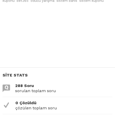
kuponu
bet365
ödüllü yarışma
sistem bahis
sistem kuponu
SITE STATS
288 Soru
sorulan toplam soru
0 Çözüldü
çözülen toplam soru