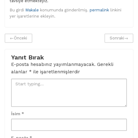
tavsiye etmekteyiz.
Bu girdi
Makale
konumunda gönderilmiş.
permalink
linkini
yer işaretlerine ekleyin.
←
Önceki
Sonraki
→
Yanıt Bırak
E-posta hesabınız yayımlanmayacak.
Gerekli
alanlar
*
ile işaretlenmişlerdir
İsim
*
E-posta
*