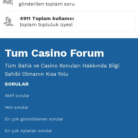
gönderilen toplam soru
4911 Toplam kullanıcı
toplam topluluk üyesi
Tum Casino Forum
Tüm Bahis ve Casino Konuları Hakkında Bilgi
Sahibi Olmanın Kısa Yolu
SORULAR
Aktif sorular
Yeni sorular
En çok görüntülenen sorular
En çok oylanan sorular