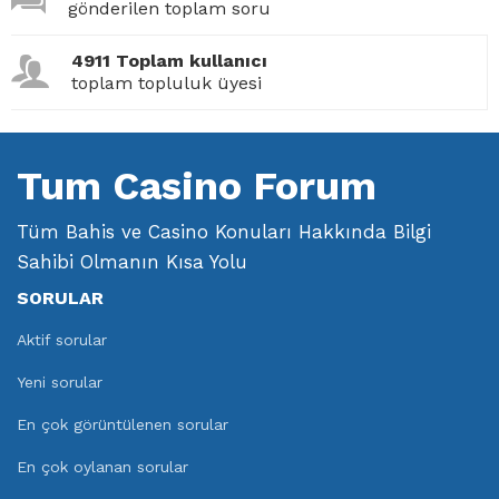
gönderilen toplam soru
4911 Toplam kullanıcı
toplam topluluk üyesi
Tum Casino Forum
Tüm Bahis ve Casino Konuları Hakkında Bilgi
Sahibi Olmanın Kısa Yolu
SORULAR
Aktif sorular
Yeni sorular
En çok görüntülenen sorular
En çok oylanan sorular