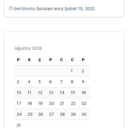
berlinvolo
Sorulan soru
Şubat 15, 2022
Ağustos 2026
P
S
Ç
P
C
C
P
1
2
3
4
5
6
7
8
9
10
11
12
13
14
15
16
17
18
19
20
21
22
23
24
25
26
27
28
29
30
31