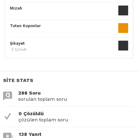
Mizah
Tutan Kuponlar
Şikayet
2 Çocuk
SITE STATS
288 Soru
sorulan toplam soru
0 Çözüldü
çözülen toplam soru
138 Yanıt