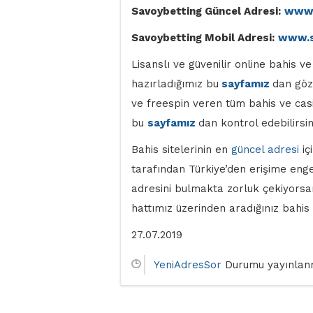
Savoybetting Güncel Adresi:
www.
Savoybetting Mobil Adresi:
www.s
Lisanslı ve güvenilir online bahis v
hazırladığımız bu
sayfamız
dan göz 
ve freespin veren tüm bahis ve casi
bu
sayfamız
dan kontrol edebilirsin
Bahis sitelerinin en
güncel adresi
iç
tarafından Türkiye’den erişime enge
adresini bulmakta zorluk çekiyorsa
hattımız üzerinden aradığınız bahis s
27.07.2019
YeniAdresSor
Durumu yayınlanma