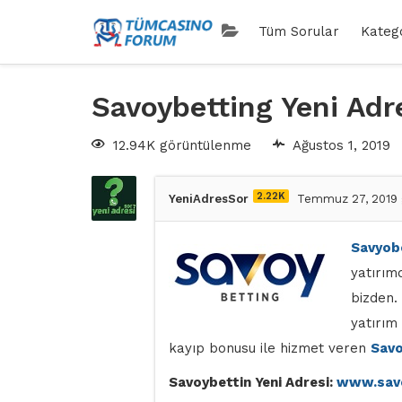
Tüm Sorular
Katego
Savoybetting Yeni Adr
12.94K görüntülenme
Ağustos 1, 2019
2.22K
YeniAdresSor
Temmuz 27, 2019 g
Savyob
yatırım
bizden.
yatırım
kayıp bonusu ile hizmet veren
Savo
Savoybettin Yeni Adresi:
www.savo