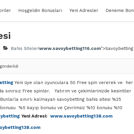
riler
Hoşgeldin Bonusları
Yeni Adresler
Deneme Bonu
esi
Bahis Siteleri
www.savoybetting116.com
">Savoybetting
önderildi
etting
Yeni üye olan oyunculara 50 Free spin vererek ve her
da sınırsız Free spinler. Yatırım ve çekimlerinizde kesintiler
 Bunlarla sınırlı kalmayan savoybetting bahis sitesi %25
 bonusu %5 kayıp bonusu ve Çevrimsiz %10 bonusu %10
ybetting
Yeni Adresi:
www.savoybetting138.com
ybetting138.com