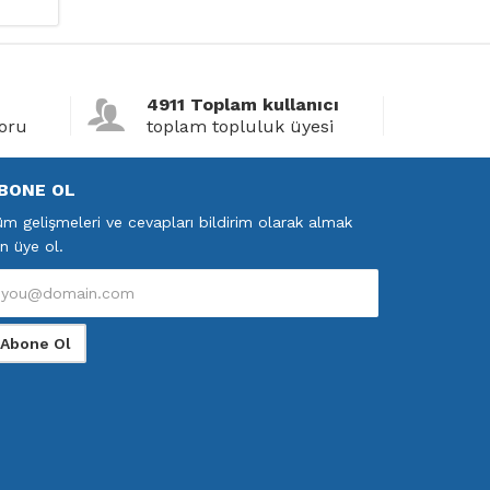
4911 Toplam kullanıcı
soru
toplam topluluk üyesi
BONE OL
m gelişmeleri ve cevapları bildirim olarak almak
in üye ol.
Abone Ol