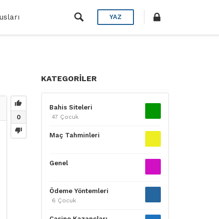
sları
YAZ
KATEGORILER
Bahis Siteleri
47 Çocuk
0
Maç Tahminleri
Genel
Ödeme Yöntemleri
6 Çocuk
Casino Kazançları