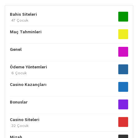
Bahis Siteleri
47 Çocuk
Maç Tahminleri
Genel
Ödeme Yöntemleri
6 Çocuk
Casino Kazançları
Bonuslar
Casino Siteleri
32 Çocuk
Mizah