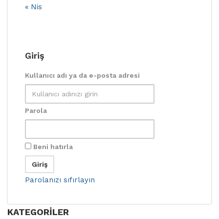
« Nis
Giriş
Kullanıcı adı ya da e-posta adresi
Parola
Beni hatırla
Parolanızı sıfırlayın
KATEGORILER