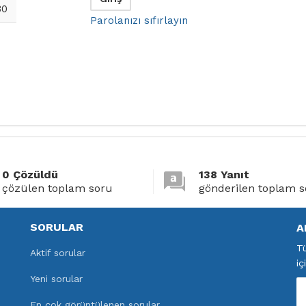
30
Parolanızı sıfırlayın
0 Çözüldü
138 Yanıt
çözülen toplam soru
gönderilen toplam 
SORULAR
A
Tü
Aktif sorular
iç
Yeni sorular
En çok görüntülenen sorular