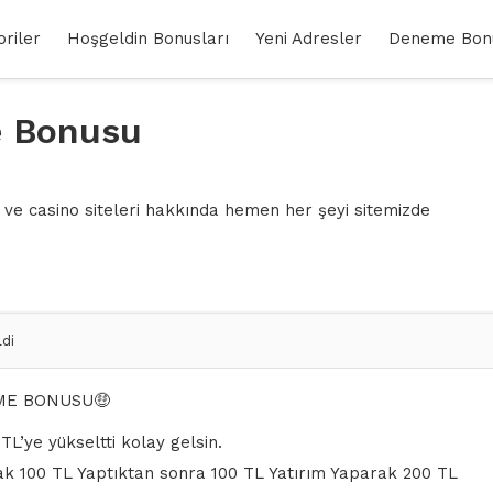
riler
Hoşgeldin Bonusları
Yeni Adresler
Deneme Bonu
e Bonusu
s ve casino siteleri hakkında hemen her şeyi sitemizde
ldi
EME BONUSU🤑
L’ye yükseltti kolay gelsin.
rak 100 TL Yaptıktan sonra 100 TL Yatırım Yaparak 200 TL