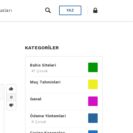
sları
YAZ
KATEGORILER
Bahis Siteleri
47 Çocuk
Maç Tahminleri
0
Genel
Ödeme Yöntemleri
6 Çocuk
Casino Kazançları