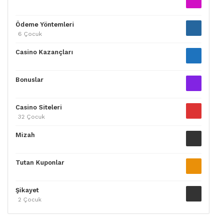
Ödeme Yöntemleri
6 Çocuk
Casino Kazançları
Bonuslar
Casino Siteleri
32 Çocuk
Mizah
Tutan Kuponlar
Şikayet
2 Çocuk