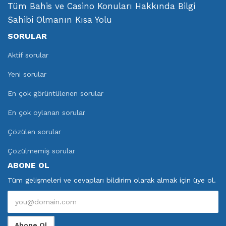
Tüm Bahis ve Casino Konuları Hakkında Bilgi
Sahibi Olmanın Kısa Yolu
SORULAR
Aktif sorular
Yeni sorular
En çok görüntülenen sorular
En çok oylanan sorular
Çözülen sorular
Çözülmemiş sorular
ABONE OL
Tüm gelişmeleri ve cevapları bildirim olarak almak için üye ol.
Abone Ol