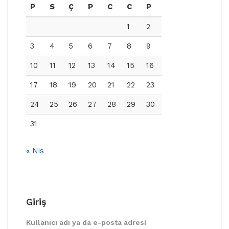
P
S
Ç
P
C
C
P
1
2
3
4
5
6
7
8
9
10
11
12
13
14
15
16
17
18
19
20
21
22
23
24
25
26
27
28
29
30
31
« Nis
Giriş
Kullanıcı adı ya da e-posta adresi