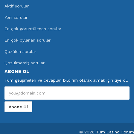
Aktif sorular
Yeni sorular
En çok görüntülenen sorular
En çok oylanan sorular
Çözülen sorular
Çözülmemiş sorular
ABONE OL
Tüm gelişmeleri ve cevapları bildirim olarak almak için üye ol.
Abone Ol
© 2026 Tum Casino Forum