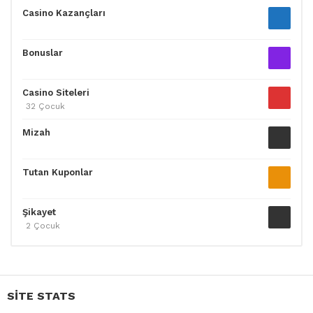
Casino Kazançları
Bonuslar
Casino Siteleri
32 Çocuk
Mizah
Tutan Kuponlar
Şikayet
2 Çocuk
SITE STATS