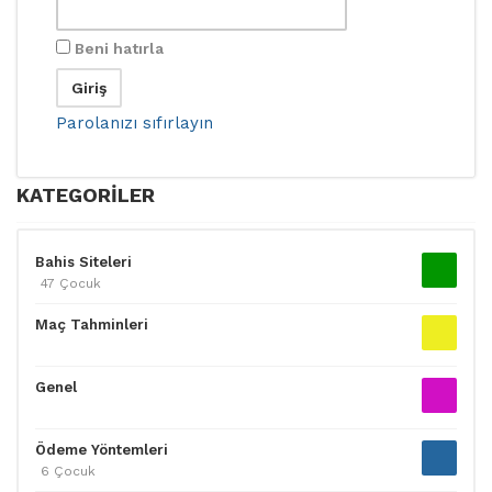
Beni hatırla
Parolanızı sıfırlayın
KATEGORILER
Bahis Siteleri
47 Çocuk
Maç Tahminleri
Genel
Ödeme Yöntemleri
6 Çocuk