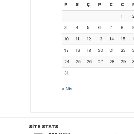
P
S
Ç
P
C
C
1
3
4
5
6
7
8
10
11
12
13
14
15
17
18
19
20
21
22
24
25
26
27
28
29
31
« Nis
SITE STATS