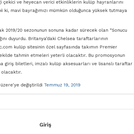
i çekici ve heyecan verici etkinliklerin kulüp hayranlarını
bii ki, mavi bayrağımızı mümkün olduğunca yüksek tutmaya
arak 2019/20 sezonunun sonuna kadar sürecek olan “Sonucu
nı duyurdu. Britanya’daki Chelsea taraftarlarının
.com kulüp sitesinin özel sayfasında takımın Premier
ekilde tahmin etmeleri yeterli olacaktır. Bu promosyonun
 giriş biletleri, imzalı kulüp aksesuarları ve lisanslı taraftar
 olacaktır.
zere'ye değiştirildi
Temmuz 19, 2019
Giriş