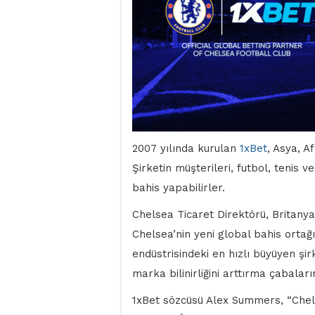
2007 yılında kurulan
1xBet
, Asya, A
Şirketin müşterileri, futbol, tenis 
bahis yapabilirler.
Chelsea Ticaret Direktörü, Britany
Chelsea’nin yeni global bahis ortağ
endüstrisindeki en hızlı büyüyen şir
marka bilinirliğini arttırma çabalar
1xBet sözcüsü Alex Summers, “Chelse