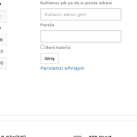
Kullanıcı adı ya da e-posta adresi
P
2
Parola
9
16
Beni hatırla
23
30
Parolanızı sıfırlayın