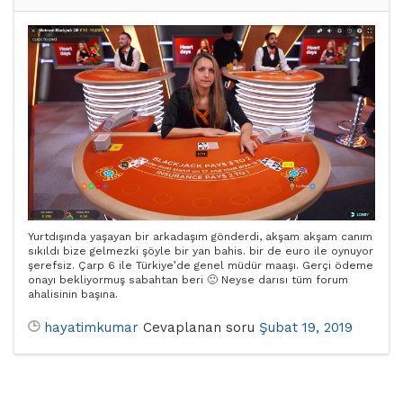
Yurtdışında yaşayan bir arkadaşım gönderdi, akşam akşam canım
sıkıldı bize gelmezki şöyle bir yan bahis. bir de euro ile oynuyor
şerefsiz. Çarp 6 ile Türkiye’de genel müdür maaşı. Gerçi ödeme
onayı bekliyormuş sabahtan beri 🙂 Neyse darısı tüm forum
ahalisinin başına.
hayatimkumar
Cevaplanan soru
Şubat 19, 2019