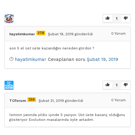
1
378
0
Yorum
hayatimkumar
Şubat 19, 2019 gönderildi
son 5 el üst üste kazandığını nereden gördün ?
hayatimkumar
Cevaplanan soru
Şubat 19, 2019
1
256
0
Yorum
TCForum
Şubat 21, 2019 gönderildi
İsminin yanında yıldız içinde 5 yazıyor. Üst üste kazanç olduğunu
gösteriyor Evolution masalarında öyle anladım.