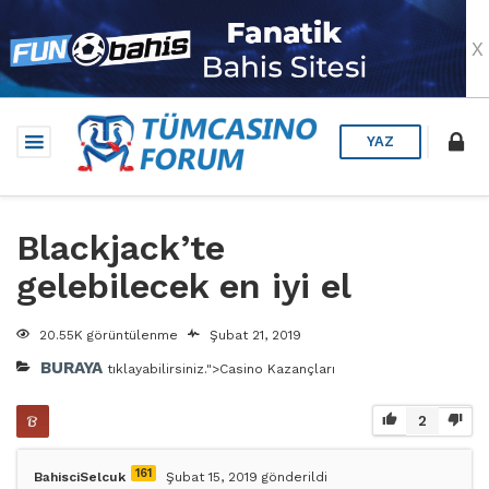
X
YAZ
Blackjack’te
gelebilecek en iyi el
20.55K görüntülenme
Şubat 21, 2019
BURAYA
tıklayabilirsiniz.">Casino Kazançları
2
161
BahisciSelcuk
Şubat 15, 2019 gönderildi