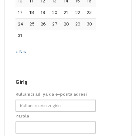
10
11
12
13
14
15
16
17
18
19
20
21
22
23
24
25
26
27
28
29
30
31
« Nis
Giriş
Kullanıcı adı ya da e-posta adresi
Parola