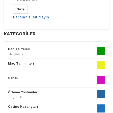
Parolanızı sıfırlayın
KATEGORILER
Bahis Siteleri
47 Çocuk
Maç Tahminleri
Genel
Ödeme Yöntemleri
6 Çocuk
Casino Kazançları