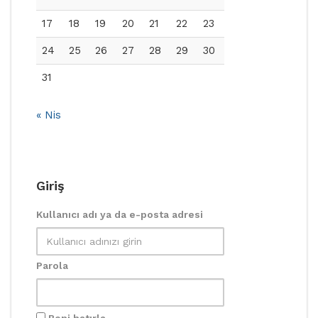
17
18
19
20
21
22
23
24
25
26
27
28
29
30
31
« Nis
Giriş
Kullanıcı adı ya da e-posta adresi
Parola
Beni hatırla