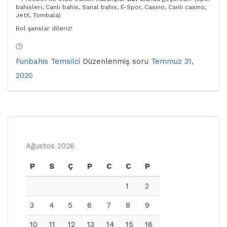
bahisleri, Canlı bahis, Sanal bahis, E-Spor, Casino, Canlı casino,
JetX, Tombala)
Bol şanslar dileriz!
Funbahis Temsilci
Düzenlenmiş soru
Temmuz 31,
2020
Ağustos 2026
P
S
Ç
P
C
C
P
1
2
3
4
5
6
7
8
9
10
11
12
13
14
15
16