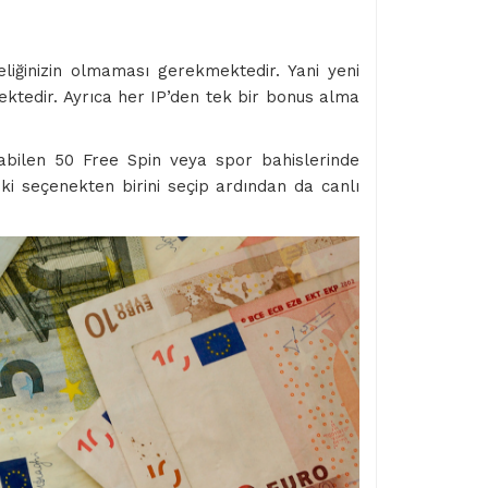
iğinizin olmaması gerekmektedir. Yani yeni
ktedir. Ayrıca her IP’den tek bir bonus alma
bilen 50 Free Spin veya spor bahislerinde
iki seçenekten birini seçip ardından da canlı