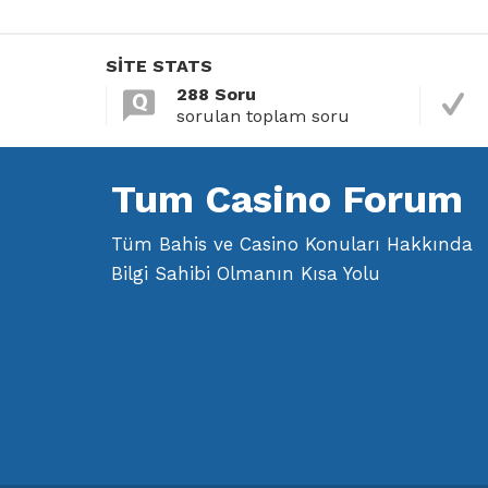
SITE STATS
288 Soru
sorulan toplam soru
Tum Casino Forum
Tüm Bahis ve Casino Konuları Hakkında
Bilgi Sahibi Olmanın Kısa Yolu