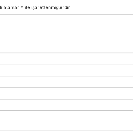
i alanlar
*
ile işaretlenmişlerdir