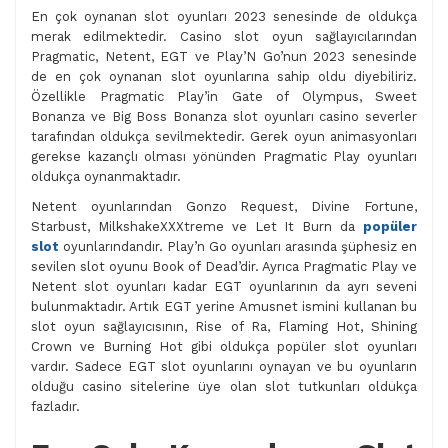
En çok oynanan slot oyunları 2023 senesinde de oldukça
merak edilmektedir. Casino slot oyun sağlayıcılarından
Pragmatic, Netent, EGT ve Play’N Go’nun 2023 senesinde
de en çok oynanan slot oyunlarına sahip oldu diyebiliriz.
Özellikle Pragmatic Play’in Gate of Olympus, Sweet
Bonanza ve Big Boss Bonanza slot oyunları casino severler
tarafından oldukça sevilmektedir. Gerek oyun animasyonları
gerekse kazançlı olması yönünden Pragmatic Play oyunları
oldukça oynanmaktadır.
Netent oyunlarından Gonzo Request, Divine Fortune,
Starbust, MilkshakeXXXtreme ve Let It Burn da
popüler
slot
oyunlarındandır. Play’n Go oyunları arasında şüphesiz en
sevilen slot oyunu Book of Dead’dir. Ayrıca Pragmatic Play ve
Netent slot oyunları kadar EGT oyunlarının da ayrı seveni
bulunmaktadır. Artık EGT yerine Amusnet ismini kullanan bu
slot oyun sağlayıcısının, Rise of Ra, Flaming Hot, Shining
Crown ve Burning Hot gibi oldukça popüler slot oyunları
vardır. Sadece EGT slot oyunlarını oynayan ve bu oyunların
olduğu casino sitelerine üye olan slot tutkunları oldukça
fazladır.