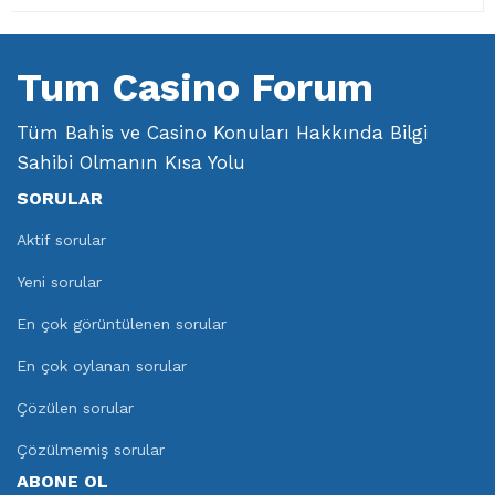
Tum Casino Forum
Tüm Bahis ve Casino Konuları Hakkında Bilgi
Sahibi Olmanın Kısa Yolu
SORULAR
Aktif sorular
Yeni sorular
En çok görüntülenen sorular
En çok oylanan sorular
Çözülen sorular
Çözülmemiş sorular
ABONE OL