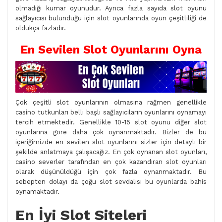
olmadığı kumar oyunudur. Ayrıca fazla sayıda slot oyunu
sağlayıcısı bulunduğu için slot oyunlarında oyun çeşitliliği de
oldukça fazladır.
En Sevilen Slot Oyunlarını Oyna
Çok çeşitli slot oyunlarının olmasına rağmen genellikle
casino tutkunları belli başlı sağlayıcıların oyunlarını oynamayı
tercih etmektedir. Genellikle 10-15 slot oyunu diğer slot
oyunlarına göre daha çok oynanmaktadır. Bizler de bu
içeriğimizde en sevilen slot oyunlarını sizler için detaylı bir
şekilde anlatmaya çalışacağız. En çok oynanan slot oyunları,
casino severler tarafından en çok kazandıran slot oyunları
olarak düşünüldüğü için çok fazla oynanmaktadır. Bu
sebepten dolayı da çoğu slot sevdalısı bu oyunlarda bahis
oynamaktadır.
En İyi Slot Siteleri