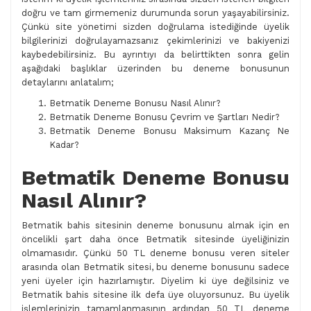
doğru ve tam girmemeniz durumunda sorun yaşayabilirsiniz.
Çünkü site yönetimi sizden doğrulama istediğinde üyelik
bilgilerinizi doğrulayamazsanız çekimlerinizi ve bakiyenizi
kaybedebilirsiniz. Bu ayrıntıyı da belirttikten sonra gelin
aşağıdaki başlıklar üzerinden bu deneme bonusunun
detaylarını anlatalım;
Betmatik Deneme Bonusu Nasıl Alınır?
Betmatik Deneme Bonusu Çevrim ve Şartları Nedir?
Betmatik Deneme Bonusu Maksimum Kazanç Ne
Kadar?
Betmatik Deneme Bonusu
Nasıl Alınır?
Betmatik bahis sitesinin deneme bonusunu almak için en
öncelikli şart daha önce Betmatik sitesinde üyeliğinizin
olmamasıdır. Çünkü 50 TL deneme bonusu veren siteler
arasında olan Betmatik sitesi, bu deneme bonusunu sadece
yeni üyeler için hazırlamıştır. Diyelim ki üye değilsiniz ve
Betmatik bahis sitesine ilk defa üye oluyorsunuz. Bu üyelik
işlemlerinizin tamamlanmasının ardından 50 TL deneme