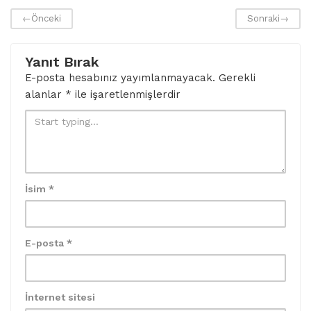
←
Önceki
Sonraki
→
Yanıt Bırak
E-posta hesabınız yayımlanmayacak.
Gerekli
alanlar
*
ile işaretlenmişlerdir
İsim
*
E-posta
*
İnternet sitesi