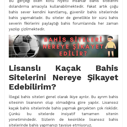
Bu gerçeği bilen kötü niyetli insanlar bahis sitelerini
dolandırma amacıyla kullanabilmektedir. Fakat artık çoğu
bahis sever kendini kanıtlamış, güvenilir bahis sitelerinde
bahis yapmaktadır. Bu siteler de genellikle bir sürü bahis
severin fikirlerini paylaştığı bahis forumlarında her zaman
yazılıp çizilmektedir.
Lisanslı Kaçak Bahis
Sitelerini Nereye Şikayet
Edebilirim?
İllegal bahis siteleri genel olarak ikiye ayrılır. Bu ayrım bahis
sitesinin lisansının olup olmadığına göre yapılır. Lisanssız
kaçak bahis sitelerinde bahis yapmak gerçekten çok risklidir.
Çünkü bu sitelerde insiyatif tamamen sitenin
yönetimindedir. Sizlerin de kesinlikle lisanssız bahis
sitelerinde bahis yapmanızı tavsiye etmiyoruz.