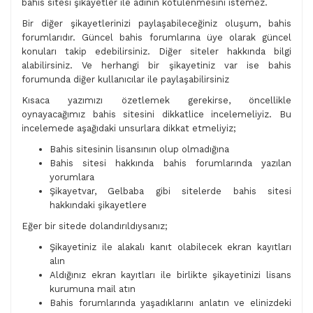
bahis sitesi şikayetler ile adının kötülenmesini istemez.
Bir diğer şikayetlerinizi paylaşabileceğiniz oluşum, bahis
forumlarıdır. Güncel bahis forumlarına üye olarak güncel
konuları takip edebilirsiniz. Diğer siteler hakkında bilgi
alabilirsiniz. Ve herhangi bir şikayetiniz var ise bahis
forumunda diğer kullanıcılar ile paylaşabilirsiniz
Kısaca yazımızı özetlemek gerekirse, öncellikle
oynayacağımız bahis sitesini dikkatlice incelemeliyiz. Bu
incelemede aşağıdaki unsurlara dikkat etmeliyiz;
Bahis sitesinin lisansının olup olmadığına
Bahis sitesi hakkında bahis forumlarında yazılan
yorumlara
Şikayetvar, Gelbaba gibi sitelerde bahis sitesi
hakkındaki şikayetlere
Eğer bir sitede dolandırıldıysanız;
Şikayetiniz ile alakalı kanıt olabilecek ekran kayıtları
alın
Aldığınız ekran kayıtları ile birlikte şikayetinizi lisans
kurumuna mail atın
Bahis forumlarında yaşadıklarını anlatın ve elinizdeki