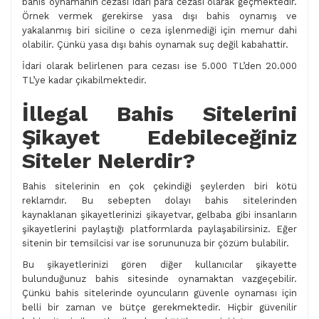
bahis oynamanın cezası idari para cezası olarak geçmektedir.
Örnek vermek gerekirse yasa dışı bahis oynamış ve
yakalanmış biri siciline o ceza işlenmediği için memur dahi
olabilir. Çünkü yasa dışı bahis oynamak suç değil kabahattir.
İdari olarak belirlenen para cezası ise 5.000 TL’den 20.000
TL’ye kadar çıkabilmektedir.
İllegal Bahis Sitelerini
Şikayet Edebileceğiniz
Siteler Nelerdir?
Bahis sitelerinin en çok çekindiği şeylerden biri kötü
reklamdır. Bu sebepten dolayı bahis sitelerinden
kaynaklanan şikayetlerinizi şikayetvar, gelbaba gibi insanların
şikayetlerini paylaştığı platformlarda paylaşabilirsiniz. Eğer
sitenin bir temsilcisi var ise sorununuza bir çözüm bulabilir.
Bu şikayetlerinizi gören diğer kullanıcılar şikayette
bulunduğunuz bahis sitesinde oynamaktan vazgeçebilir.
Çünkü bahis sitelerinde oyuncuların güvenle oynaması için
belli bir zaman ve bütçe gerekmektedir. Hiçbir güvenilir