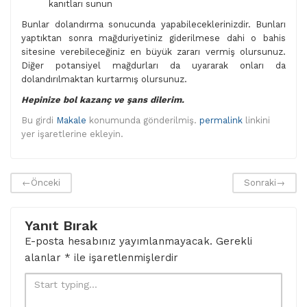
kanıtları sunun
Bunlar dolandırma sonucunda yapabileceklerinizdir. Bunları
yaptıktan sonra mağduriyetiniz giderilmese dahi o bahis
sitesine verebileceğiniz en büyük zararı vermiş olursunuz.
Diğer potansiyel mağdurları da uyararak onları da
dolandırılmaktan kurtarmış olursunuz.
Hepinize bol kazanç ve şans dilerim.
Bu girdi
Makale
konumunda gönderilmiş.
permalink
linkini
yer işaretlerine ekleyin.
←
Önceki
Sonraki
→
Yanıt Bırak
E-posta hesabınız yayımlanmayacak.
Gerekli
alanlar
*
ile işaretlenmişlerdir