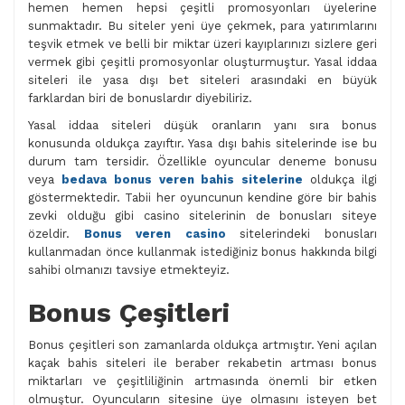
hemen hemen hepsi çeşitli promosyonları üyelerine
sunmaktadır. Bu siteler yeni üye çekmek, para yatırımlarını
teşvik etmek ve belli bir miktar üzeri kayıplarınızı sizlere geri
vermek gibi çeşitli promosyonlar oluşturmuştur. Yasal iddaa
siteleri ile yasa dışı bet siteleri arasındaki en büyük
farklardan biri de bonuslardır diyebiliriz.
Yasal iddaa siteleri düşük oranların yanı sıra bonus
konusunda oldukça zayıftır. Yasa dışı bahis sitelerinde ise bu
durum tam tersidir. Özellikle oyuncular deneme bonusu
veya
bedava bonus veren bahis sitelerine
oldukça ilgi
göstermektedir. Tabii her oyuncunun kendine göre bir bahis
zevki olduğu gibi casino sitelerinin de bonusları siteye
özeldir.
Bonus veren casino
sitelerindeki bonusları
kullanmadan önce kullanmak istediğiniz bonus hakkında bilgi
sahibi olmanızı tavsiye etmekteyiz.
Bonus Çeşitleri
Bonus çeşitleri son zamanlarda oldukça artmıştır. Yeni açılan
kaçak bahis siteleri ile beraber rekabetin artması bonus
miktarları ve çeşitliliğinin artmasında önemli bir etken
olmuştur. Oyuncuların sitesine üye olmasını isteyen bet