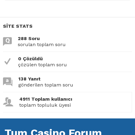
SITE STATS
288 Soru
sorulan toplam soru
0 Çözüldü
çözülen toplam soru
138 Yanıt
gönderilen toplam soru
4911 Toplam kullanıcı
toplam topluluk üyesi
Tum Casino Forum