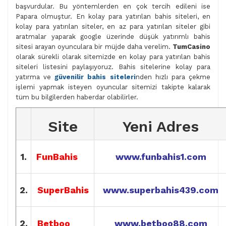
başvurdular. Bu yöntemlerden en çok tercih edileni ise
Papara olmuştur. En kolay para yatırılan bahis siteleri, en
kolay para yatırılan siteler, en az para yatırılan siteler gibi
aratmalar yaparak google üzerinde düşük yatırımlı bahis
sitesi arayan oyunculara bir müjde daha verelim.
TumCasino
olarak sürekli olarak sitemizde en kolay para yatırılan bahis
siteleri listesini paylaşıyoruz. Bahis sitelerine kolay para
yatırma ve
güvenilir bahis siteleri
nden hızlı para çekme
işlemi yapmak isteyen oyuncular sitemizi takipte kalarak
tüm bu bilgilerden haberdar olabilirler.
Site
Yeni Adres
1.
FunBahis
www.funbahis1.com
2.
SuperBahis
www.superbahis439.com
2.
Betboo
www.betboo88.com