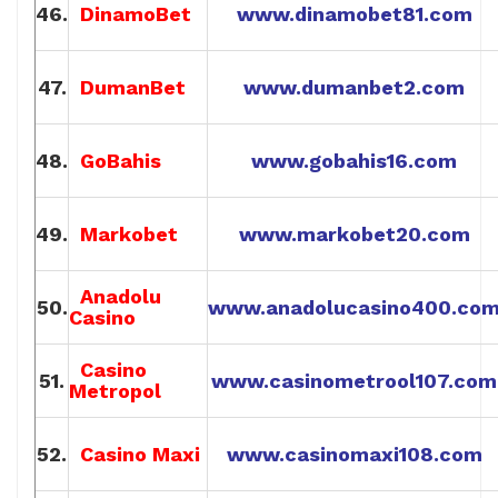
46.
DinamoBet
www.dinamobet81.com
47.
DumanBet
www.dumanbet2.com
48.
GoBahis
www.gobahis16.com
49.
Markobet
www.markobet20.com
Anadolu
50.
www.anadolucasino400.co
Casino
Casino
51.
www.casinometrool107.com
Metropol
52.
Casino Maxi
www.casinomaxi108.com