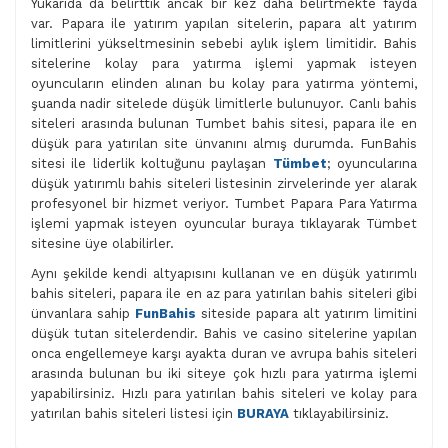
Yukarıda da belirttik ancak bir kez daha belirtmekte fayda
var. Papara ile yatırım yapılan sitelerin, papara alt yatırım
limitlerini yükseltmesinin sebebi aylık işlem limitidir. Bahis
sitelerine kolay para yatırma işlemi yapmak isteyen
oyuncuların elinden alınan bu kolay para yatırma yöntemi,
şuanda nadir sitelede düşük limitlerle bulunuyor. Canlı bahis
siteleri arasında bulunan Tumbet bahis sitesi, papara ile en
düşük para yatırılan site ünvanını almış durumda. FunBahis
sitesi ile liderlik koltuğunu paylaşan
Tümbet
; oyuncularına
düşük yatırımlı bahis siteleri listesinin zirvelerinde yer alarak
profesyonel bir hizmet veriyor. Tumbet Papara Para Yatırma
işlemi yapmak isteyen oyuncular buraya tıklayarak Tümbet
sitesine üye olabilirler.
Aynı şekilde kendi altyapısını kullanan ve en düşük yatırımlı
bahis siteleri, papara ile en az para yatırılan bahis siteleri gibi
ünvanlara sahip
FunBahis
siteside papara alt yatırım limitini
düşük tutan sitelerdendir. Bahis ve casino sitelerine yapılan
onca engellemeye karşı ayakta duran ve avrupa bahis siteleri
arasında bulunan bu iki siteye çok hızlı para yatırma işlemi
yapabilirsiniz. Hızlı para yatırılan bahis siteleri ve kolay para
yatırılan bahis siteleri listesi için
BURAYA
tıklayabilirsiniz.