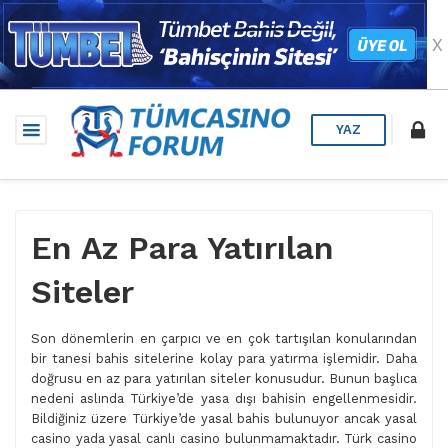
X
YAZ
En Az Para Yatırılan
Siteler
Son dönemlerin en çarpıcı ve en çok tartışılan konularından
bir tanesi bahis sitelerine kolay para yatırma işlemidir. Daha
doğrusu en az para yatırılan siteler konusudur. Bunun başlıca
nedeni aslında Türkiye’de yasa dışı bahisin engellenmesidir.
Bildiğiniz üzere Türkiye’de yasal bahis bulunuyor ancak yasal
casino yada yasal canlı casino bulunmamaktadır. Türk casino