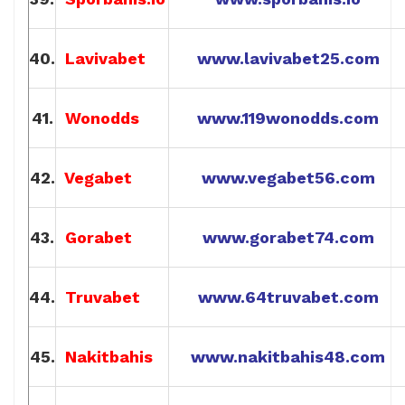
40.
Lavivabet
www.lavivabet25.com
41.
Wonodds
www.119wonodds.com
42.
Vegabet
www.vegabet56.com
43.
Gorabet
www.gorabet74.com
44.
Truvabet
www.64truvabet.com
45.
Nakitbahis
www.nakitbahis48.com