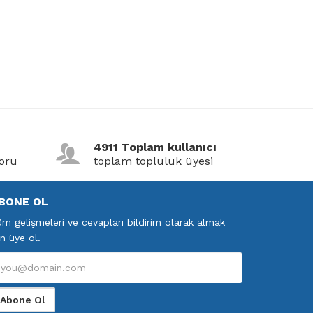
4911 Toplam kullanıcı
soru
toplam topluluk üyesi
BONE OL
m gelişmeleri ve cevapları bildirim olarak almak
in üye ol.
Abone Ol