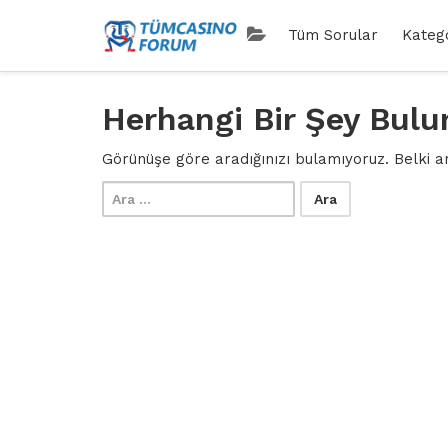
Tüm Sorular
Katego
Herhangi Bir Şey Bul
Görünüşe göre aradığınızı bulamıyoruz. Belki ar