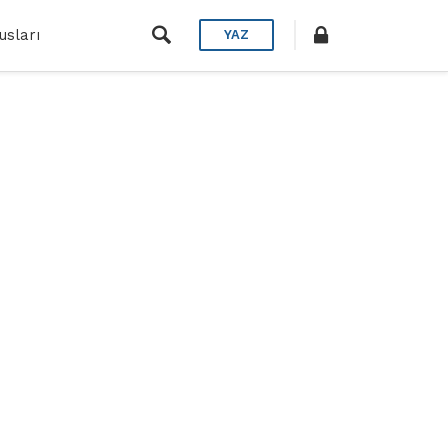
sları
YAZ