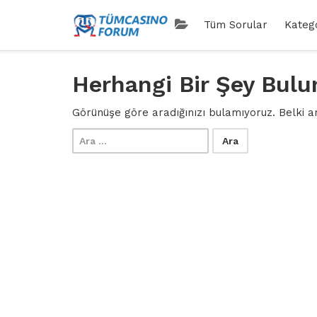
Tüm Sorular
Katego
Herhangi Bir Şey Bul
Görünüşe göre aradığınızı bulamıyoruz. Belki ar