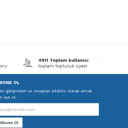
4911 Toplam kullanıcı
soru
toplam topluluk üyesi
BONE OL
m gelişmeleri ve cevapları bildirim olarak almak
in üye ol.
Abone Ol