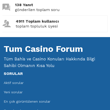
138 Yanıt
gönderilen toplam soru
4911 Toplam kullanıcı
toplam topluluk üyesi
Tum Casino Forum
Tüm Bahis ve Casino Konuları Hakkında Bilgi
Sahibi Olmanın Kısa Yolu
SORULAR
Aktif sorular
Yeni sorular
En çok görüntülenen sorular